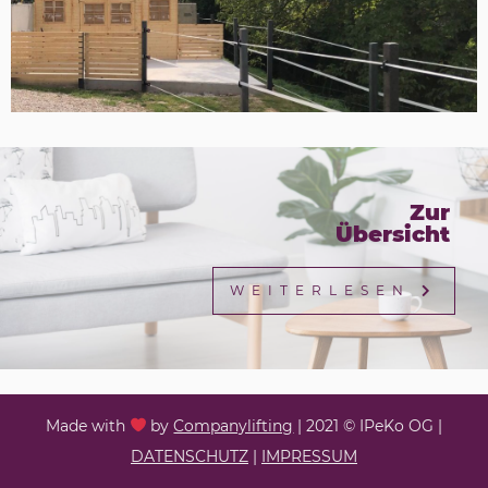
Zur
Übersicht
WEITERLESEN
Made with
by
Companylifting
| 2021 © IPeKo OG |
DATENSCHUTZ
|
IMPRESSUM